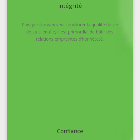
Intégrité
Puisque Norwex veut améliorer la qualité de vie
de sa clientèle, il est primordial de bâtir des
relations empreintes d’honnêteté.
Confiance