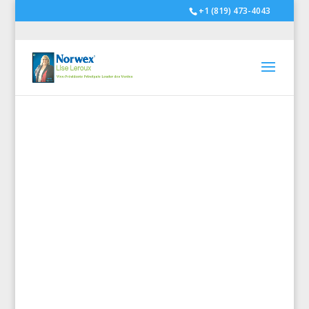
+1 (819) 473-4043
Ensemble,
améliorons
notre
qualité de
vie pour
soutenir les
générations
futures en
réduisant
notre