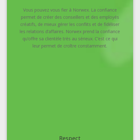
Vous pouvez vous fier à Norwex. La confiance
permet de créer des conseillers et des employés
créatifs, de mieux gérer les conflits et de fidéliser
les relations d’affaires. Norwex prend la confiance
qu’offre sa clientèle très au sérieux. C’est ce qui
leur permet de croître constamment.
Respect